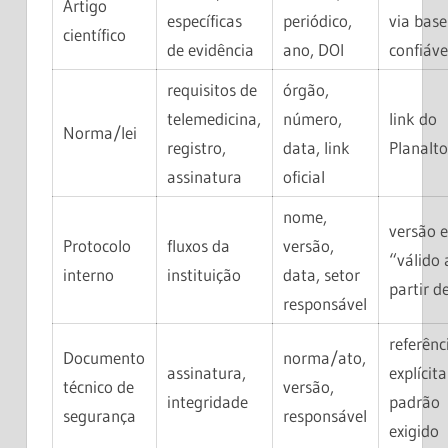
Artigo
específicas
periódico,
via base
científico
de evidência
ano, DOI
confiáve
requisitos de
órgão,
telemedicina,
número,
link do
Norma/lei
registro,
data, link
Planalt
assinatura
oficial
nome,
versão 
Protocolo
fluxos da
versão,
“válido 
interno
instituição
data, setor
partir 
responsável
referênc
Documento
norma/ato,
assinatura,
explícit
técnico de
versão,
integridade
padrão
segurança
responsável
exigido