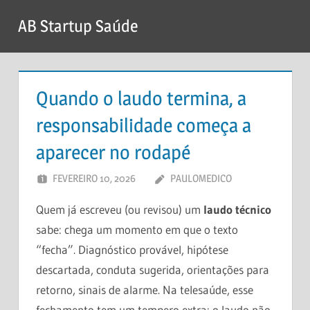
Ir
AB Startup Saúde
para
o
conteúdo
Quando o laudo termina, a
responsabilidade começa a
aparecer no rodapé
FEVEREIRO 10, 2026
PAULOMEDICO
DEIXE UM
COMENTÁRIO
Quem já escreveu (ou revisou) um
laudo técnico
sabe: chega um momento em que o texto
“fecha”. Diagnóstico provável, hipótese
descartada, conduta sugerida, orientações para
retorno, sinais de alarme. Na telesaúde, esse
fechamento tem um tempero extra: o laudo não