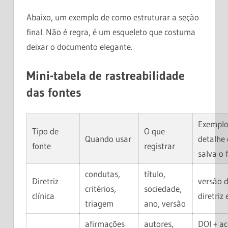
Abaixo, um exemplo de como estruturar a seção
final. Não é regra, é um esqueleto que costuma
deixar o documento elegante.
Mini-tabela de rastreabilidade
das fontes
Exemplo
Tipo de
O que
Quando usar
detalhe
fonte
registrar
salva o 
condutas,
título,
Diretriz
versão 
critérios,
sociedade,
clínica
diretriz
triagem
ano, versão
afirmações
autores,
DOI + a